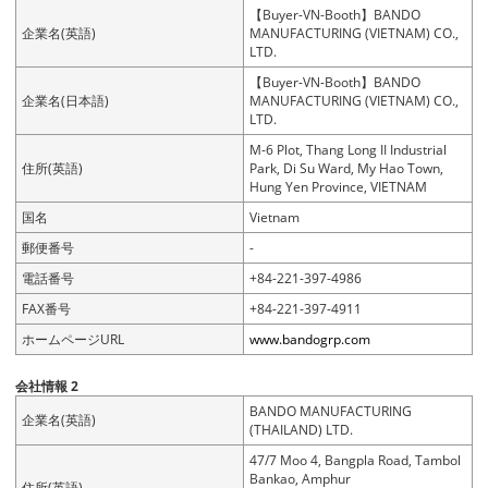
【Buyer-VN-Booth】BANDO
企業名(英語)
MANUFACTURING (VIETNAM) CO.,
LTD.
【Buyer-VN-Booth】BANDO
企業名(日本語)
MANUFACTURING (VIETNAM) CO.,
LTD.
M-6 Plot, Thang Long II Industrial
住所(英語)
Park, Di Su Ward, My Hao Town,
Hung Yen Province, VIETNAM
国名
Vietnam
郵便番号
-
電話番号
+84-221-397-4986
FAX番号
+84-221-397-4911
ホームページURL
www.bandogrp.com
会社情報 2
BANDO MANUFACTURING
企業名(英語)
(THAILAND) LTD.
47/7 Moo 4, Bangpla Road, Tambol
Bankao, Amphur
住所(英語)