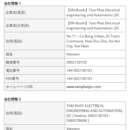
会社情報 1
【VN-Booth】Tam Phat Electrical
企業名(英語)
engineering and Automation. JSC
【VN-Booth】Tam Phat Electrical
企業名(日本語)
engineering and Automation. JSC
No 11 – Co Bong Urban, Di Trach
住所(英語)
Commune, Hoai Duc Dist, Ha Noi
City, Viet Nam
国名
Vietnam
郵便番号
0902130103
電話番号
+84-902130103
FAX番号
+84-902130103
ホームページURL
www.tamphatjsc.com
会社情報 2
TAM PHAT ELECTRICAL
ENGINEERING AND AUTOMATION.,
住所(英語)
JSC [ Hotline: 0902130103 -
0989578698 ]
国名
Vietnam