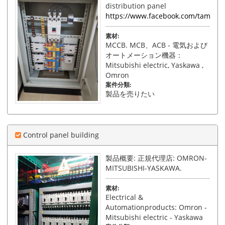
distribution panel
https://www.facebook.com/tamphat
素材:
MCCB. MCB、ACB - 電気および
オートメーション機器：
Mitsubishi electric, Yaskawa ,
Omron
案件分類:
製品を売りたい
Control panel building
製品概要: 正規代理店: OMRON-
MITSUBISHI-YASKAWA.
素材:
Electrical &
Automationproducts: Omron -
Mitsubishi electric - Yaskawa