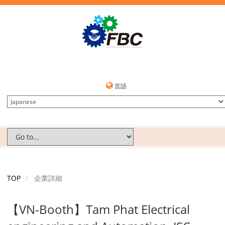
言語
TOP
企業詳細
【VN-Booth】Tam Phat Electrical