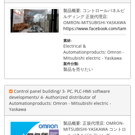
製品概要: コントロールパネルビ
ルディング 正規代理店:
OMRON-MITSUBISHI-YASKAWA
https://www.facebook.com/tamphat
素材:
Electrical &
Automationproducts: Omron -
Mitsubishi electric - Yaskawa
案件分類:
製品を売りたい
Control panel building/ 3- PC, PLC-HMI software
developments/ 4- Authorized distributor of
Automationproducts: Omron - Mitsubishi electric -
Yaskawa
製品概要: 正規代理店: OMRON-
MITSUBISHI-YASKAWA コントロ