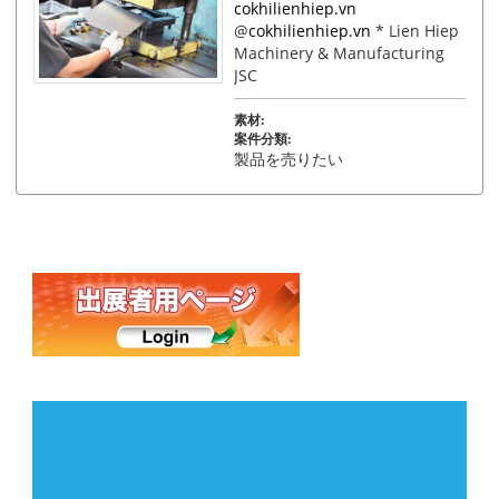
cokhilienhiep.vn
@
cokhilienhiep.vn
* Lien Hiep
Machinery & Manufacturing
JSC
素材:
案件分類:
製品を売りたい