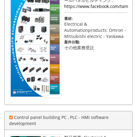
ールパネルビルディング..
https://www.facebook.com/tamphat
素材:
Electrical &
Automationproducts: Omron -
Mitsubishi electric - Yaskawa
案件分類:
その他業務受託
Control panel building PC , PLC - HMI software
development