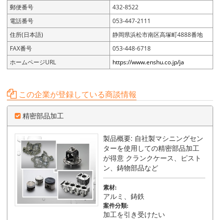
郵便番号
432-8522
電話番号
053-447-2111
住所(日本語)
静岡県浜松市南区高塚町4888番地
FAX番号
053-448-6718
ホームページURL
https://www.enshu.co.jp/ja
この企業が登録している商談情報
精密部品加工
製品概要: 自社製マシニングセン
ターを使用しての精密部品加工
が得意 クランクケース、ピスト
ン、鋳物部品など
素材:
アルミ、鋳鉄
案件分類:
加工を引き受けたい