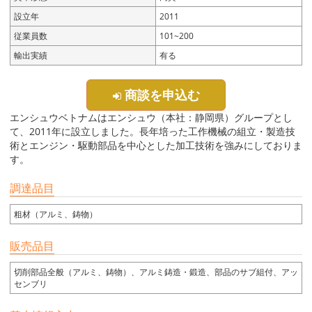
設立年
2011
従業員数
101~200
輸出実績
有る
商談を申込む
エンシュウベトナムはエンシュウ（本社：静岡県）グループとし
て、2011年に設立しました。長年培った工作機械の組立・製造技
術とエンジン・駆動部品を中心とした加工技術を強みにしておりま
す。
調達品目
粗材（アルミ、鋳物）
販売品目
切削部品全般（アルミ、鋳物）、アルミ鋳造・鍛造、部品のサブ組付、アッ
センブリ