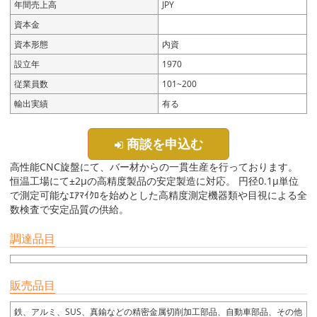
年間売上高
JPY
資本金
資本形態
内資
設立年
1970
従業員数
101~200
輸出実績
有る
商談を申込む
高性能CNC旋盤にて、バー材からの一貫生産を行っております。
恒温工場にて±2μの高精度製品の安定製造に対応。 円径0.1μ単位
で測定可能なｴｱﾏｲｸﾛを始めとした高精度測定機器類や目視による全
数検査で安定品質の供給。
調達品目
販売品目
鉄、アルミ、SUS、真鍮などの精密金属切削加工部品、自動車部品、その他