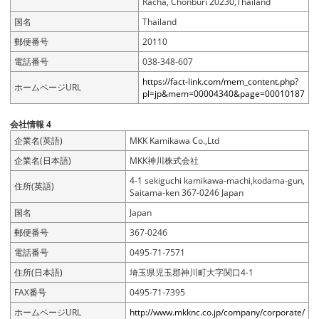
Racha, Chonburi 20230,Thailand
国名
Thailand
郵便番号
20110
電話番号
038-348-607
https://fact-link.com/mem_content.php?
ホームページURL
pl=jp&mem=00004340&page=00010187
会社情報 4
企業名(英語)
MKK Kamikawa Co.,Ltd
企業名(日本語)
MKK神川株式会社
4-1 sekiguchi kamikawa-machi,kodama-gun,
住所(英語)
Saitama-ken 367-0246 Japan
国名
Japan
郵便番号
367-0246
電話番号
0495-71-7571
住所(日本語)
埼玉県児玉郡神川町大字関口4-1
FAX番号
0495-71-7395
ホームページURL
http://www.mkknc.co.jp/company/corporate/