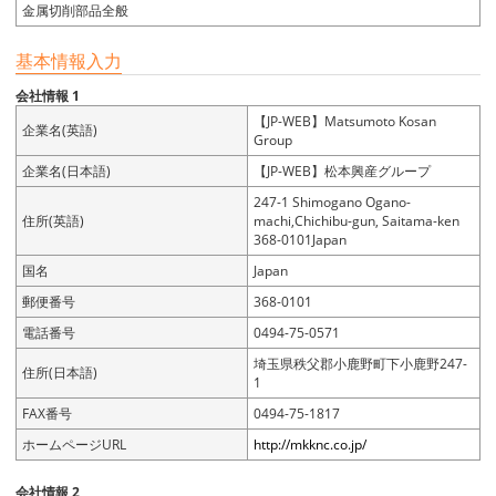
金属切削部品全般
基本情報入力
会社情報 1
【JP-WEB】Matsumoto Kosan
企業名(英語)
Group
企業名(日本語)
【JP-WEB】松本興産グループ
247-1 Shimogano Ogano-
住所(英語)
machi,Chichibu-gun, Saitama-ken
368-0101Japan
国名
Japan
郵便番号
368-0101
電話番号
0494-75-0571
埼玉県秩父郡小鹿野町下小鹿野247-
住所(日本語)
1
FAX番号
0494-75-1817
ホームページURL
http://mkknc.co.jp/
会社情報 2