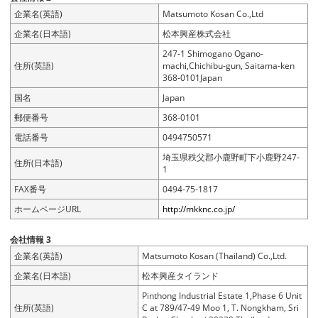
企業名(英語)
Matsumoto Kosan Co.,Ltd
企業名(日本語)
松本興産株式会社
247-1 Shimogano Ogano-
住所(英語)
machi,Chichibu-gun, Saitama-ken
368-0101Japan
国名
Japan
郵便番号
368-0101
電話番号
0494750571
埼玉県秩父郡小鹿野町下小鹿野247-
住所(日本語)
1
FAX番号
0494-75-1817
ホームページURL
http://mkknc.co.jp/
会社情報 3
企業名(英語)
Matsumoto Kosan (Thailand) Co.,Ltd.
企業名(日本語)
松本興産タイランド
Pinthong Industrial Estate 1,Phase 6 Unit
住所(英語)
C at 789/47-49 Moo 1, T. Nongkham, Sri