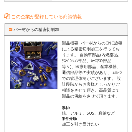
この企業が登録している商談情報
バー材からの精密切削加工
製品概要: バー材からのCNC旋盤
による精密切削加工を行ってお
ります。 自動車部品(内燃部品、
ｻｽﾍﾟﾝｼｮﾝ部品、ｶｰｴｱｺﾝ部品
等々)、医療用部品、産業機器、
通信部品等の実績があり、μ単位
での管理体制がございます。 設
計段階からお客様としっかりご
相談をさせて頂き、高品質にて
製品の供給をさせて頂きます。
素材:
鉄、アルミ、SUS、真鍮など
案件分類:
加工を引き受けたい